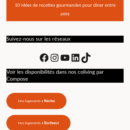
de
10 idées de recettes gourmandes pour dîner entre
l’article
amis
Suivez-nous sur les réseaux
Facebook
Instagram
Youtube
LinkedIn
tiktok
Voir les disponibilités dans nos coliving par
Compose
Nos logements à
Nantes
Nos logements à
Bordeaux