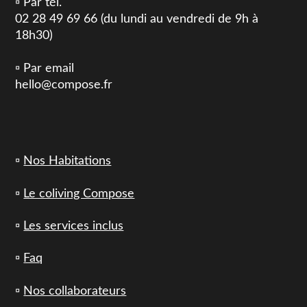
▫️ Par tél.
02 28 49 69 66 (du lundi au vendredi de 9h à
18h30)
▫️ Par email
hello@compose.fr
▫️
Nos Habitations
▫️
Le coliving Compose
▫️
Les services inclus
▫️
Faq
▫️
Nos collaborateurs