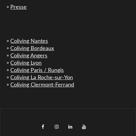
▫️
Presse
▫️
Coliving Nantes
▫️
Coliving Bordeaux
▫️
Coliving Angers
▫️
Coliving Lyon
▫️
Coliving Paris / Rungis
▫️
Coliving La Roche-sur-Yon
▫️
Coliving Clermont-Ferrand
facebook
instagram
LinkedIn
YouTube
TikTok