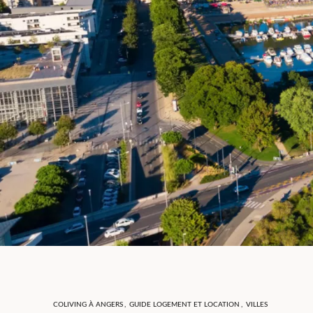
COLIVING À ANGERS
,
GUIDE LOGEMENT ET LOCATION
,
VILLES