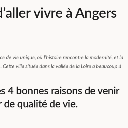
’aller vivre à Angers
Résumé des commentaires
e de vie unique, où l’histoire rencontre la modernité, et la
Basée sur 223 avis
. Cette ville située dans la vallée de la Loire a beaucoup à
Compose Coliving Lyon offre 
expérience enrichissante ave
des logements bien équipés 
 4 bonnes raisons de venir
spacieux. Les équipes,
notamment Mathilde et Sandr
sont accueillantes, réactives 
 de qualité de vie.
Lire la suite
attentives aux besoins des
résidents, créant une ambian
agréable. La localisation de la
résidence est idéale et facilite