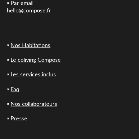
▫️ Par email
hello@compose.fr
▫️
Nos Habitations
▫️
Le coliving Compose
▫️
Les services inclus
▫️
Faq
▫️
Nos collaborateurs
▫️
Presse