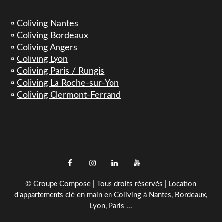
▫️
Coliving Nantes
▫️
Coliving Bordeaux
▫️
Coliving Angers
▫️
Coliving Lyon
▫️
Coliving Paris / Rungis
▫️
Coliving La Roche-sur-Yon
▫️
Coliving Clermont-Ferrand
facebook
instagram
LinkedIn
YouTube
TikTok
© Groupe Compose | Tous droits réservés | Location
d'appartements clé en main en Coliving à Nantes, Bordeaux,
Lyon, Paris ...