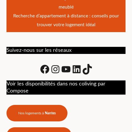
Navigation
meublé
de
Recherche d’appartement à distance : conseils pour
l’article
trouver votre logement idéal
Suivez-nous sur les réseaux
Facebook
Instagram
Youtube
LinkedIn
tiktok
Voir les disponibilités dans nos coliving par
Compose
Nos logements à
Nantes