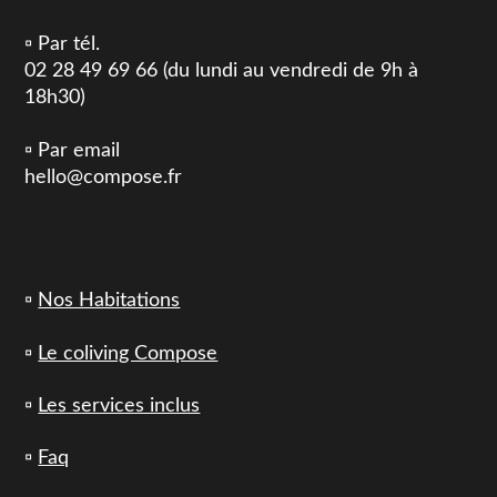
▫️ Par tél.
02 28 49 69 66 (du lundi au vendredi de 9h à
18h30)
▫️ Par email
hello@compose.fr
▫️
Nos Habitations
▫️
Le coliving Compose
▫️
Les services inclus
▫️
Faq