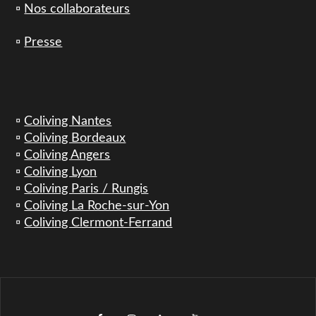
▫️
Nos collaborateurs
▫️
Presse
▫️
Coliving Nantes
▫️
Coliving Bordeaux
▫️
Coliving Angers
▫️
Coliving Lyon
▫️
Coliving Paris / Rungis
▫️
Coliving La Roche-sur-Yon
▫️
Coliving Clermont-Ferrand