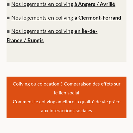
■
Nos logements en coliving
à Angers / Avrillé
■
Nos logements en coliving
à Clermont-Ferrand
■
Nos logements en coliving
en Île-de-
France / Rungis
Navigation
Coliving ou colocation ? Comparaison des effets sur
le lien social
de
Comment le coliving améliore la qualité de vie grâce
l’article
aux interactions sociales