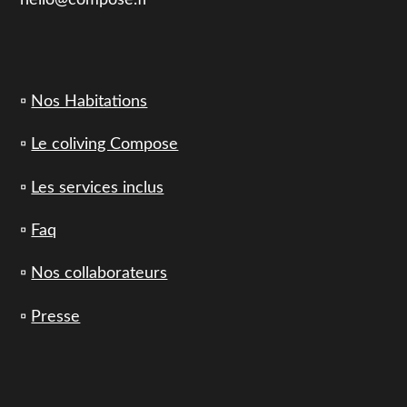
hello@compose.fr
▫️
Nos Habitations
▫️
Le coliving Compose
▫️
Les services inclus
▫️
Faq
▫️
Nos collaborateurs
▫️
Presse