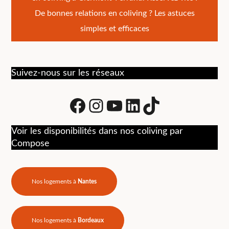
de
De bonnes relations en coliving ? Les astuces
l’article
simples et efficaces
Suivez-nous sur les réseaux
Facebook
Instagram
Youtube
LinkedIn
tiktok
Voir les disponibilités dans nos coliving par
Compose
Nos logements à
Nantes
Nos logements à
Bordeaux