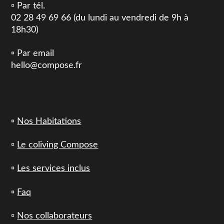
▫️ Par tél.
02 28 49 69 66 (du lundi au vendredi de 9h à
18h30)
▫️ Par email
hello@compose.fr
▫️
Nos Habitations
▫️
Le coliving Compose
▫️
Les services inclus
▫️
Faq
▫️
Nos collaborateurs