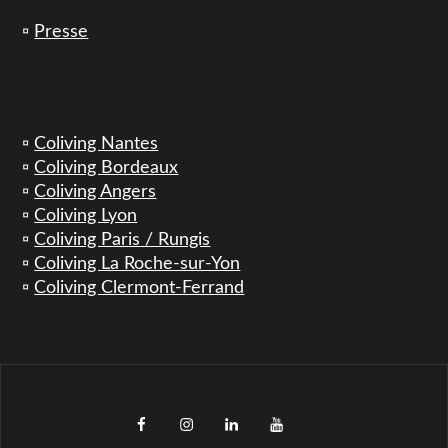
▫️
Presse
▫️
Coliving Nantes
▫️
Coliving Bordeaux
▫️
Coliving Angers
▫️
Coliving Lyon
▫️
Coliving Paris / Rungis
▫️
Coliving La Roche-sur-Yon
▫️
Coliving Clermont-Ferrand
facebook
instagram
LinkedIn
YouTube
TikTok