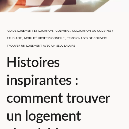
GUIDE LOGEMENT ET LOCATION
,
COLIVING
,
COLOCATION OU COLIVING ?
,
ÉTUDIANT
,
MOBILITÉ PROFESSIONNELLE
,
TÉMOIGNAGES DE COLIVERS
,
TROUVER UN LOGEMENT AVEC UN SEUL SALAIRE
Histoires
inspirantes :
comment trouver
un logement